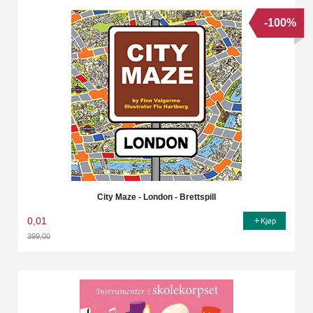
-100%
City Maze - London - Brettspill
0,01
Kjøp
399,00
Rabatt