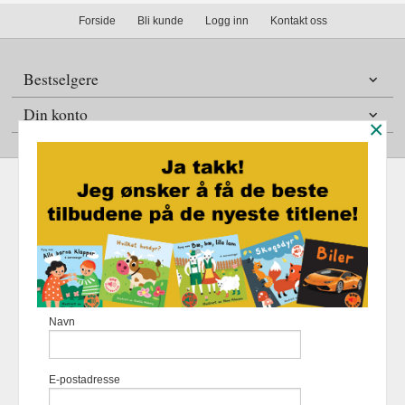
Forside
Bli kunde
Logg inn
Kontakt oss
Bestselgere
Din konto
×
Frakt
Kjøpsbetingelser
Sikkerhet og personvern
Nyhetsbrev
Fortellerforlaget Eikremsvingen 31 6422 Molde Tlf.
907 31 992
-
Navn
Foretaksregisteret 883 957 652
Vår nettbutikk bruker cookies slik at
E-postadresse
du får en bedre kjøpsopplevelse og
vi kan yte deg bedre service. Vi