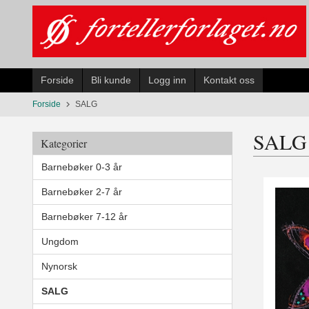
Gå
til
innholdet
Forside
Bli kunde
Logg inn
Kontakt oss
Forside
SALG
SALG
Kategorier
Barnebøker 0-3 år
Barnebøker 2-7 år
Barnebøker 7-12 år
Ungdom
Nynorsk
SALG