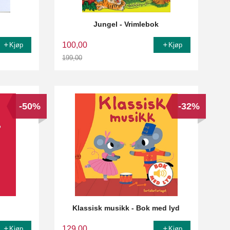
Jungel - Vrimlebok
100,00
Kjøp
Kjøp
199,00
Rabatt
-50%
-32%
Klassisk musikk - Bok med lyd
129,00
Kjøp
Kjøp