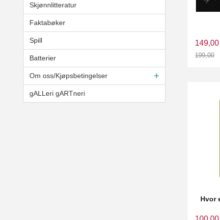
Skjønnlitteratur
Faktabøker
Spill
149,00
199,00
Batterier
Rabatt
Om oss/Kjøpsbetingelser
gALLeri gARTneri
Hvor 
100,00