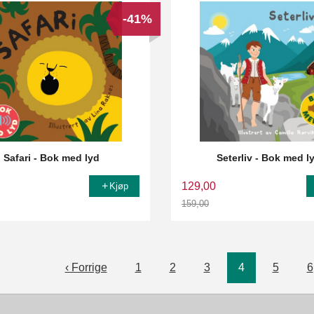
-41%
Safari - Bok med lyd
Seterliv - Bok med l
129,00
Kjøp
159,00
Rabatt
‹ Forrige
1
2
3
4
5
6