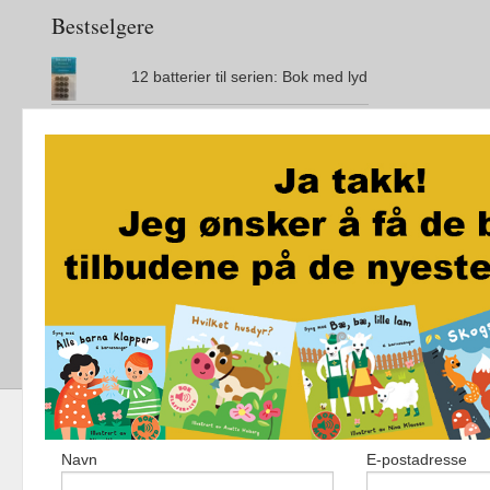
Bestselgere
12 batterier til serien: Bok med lyd
Den magiske øya
City Maze - London - Brettspill
Jo vil ikke bæsje på do
Akkurat som i kveld
Navn
E-postadresse