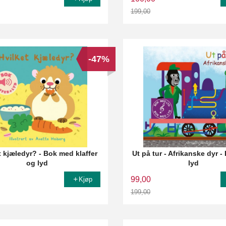
199,00
Rabatt
-47%
t kjæledyr? - Bok med klaffer
Ut på tur - Afrikanske dyr 
og lyd
lyd
99,00
Kjøp
199,00
Rabatt