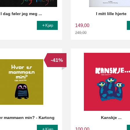
I dag føler jeg meg ...
I mitt lille hjerte
149,00
Kjøp
249,00
Rabatt
-41%
er mammaen min? - Kartong
Kanskje ...
100,00
Kjøp