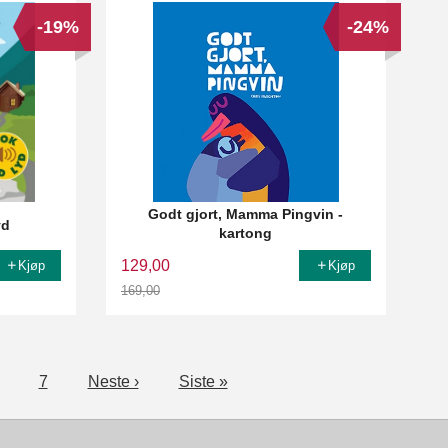
-19%
-24%
Godt gjort, Mamma Pingvin -
yd
kartong
129,00
Kjøp
Kjøp
169,00
Rabatt
7
Neste ›
Siste »