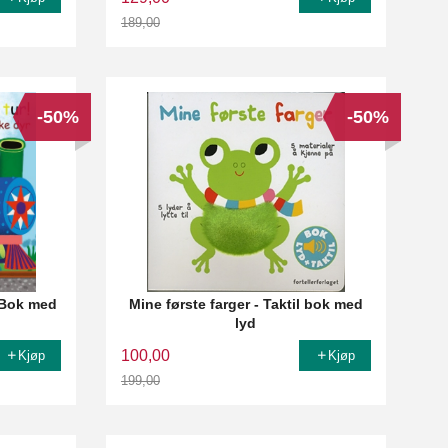
189,00
Rabatt
-50%
-50%
- Bok med
Mine første farger - Taktil bok med
lyd
100,00
Kjøp
Kjøp
199,00
Rabatt