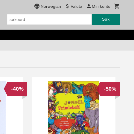
Norwegian
Valuta
Min konto
Søk
-40%
-50%