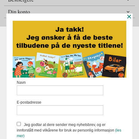
Din konto
×
Frakt
Kjøpsbetingelser
Sikkerhet og personvern
Nyhetsbrev
Fortellerforlaget Eikremsvingen 31 6422 Molde Tlf.
907 31 992
-
Navn
Foretaksregisteret 883 957 652
Vår nettbutikk bruker cookies slik at
E-postadresse
du får en bedre kjøpsopplevelse og
vi kan yte deg bedre service. Vi
bruker cookies hovedsaklig til å
lagre innloggingsdetaljer og huske
Jeg godtar at dere sender meg nyhetsbrev, og er
hva du har puttet i handlekurven
innforstått med vilkårene for bruk av personlig informasjon
(les
din. Fortsett å bruke siden som
mer)