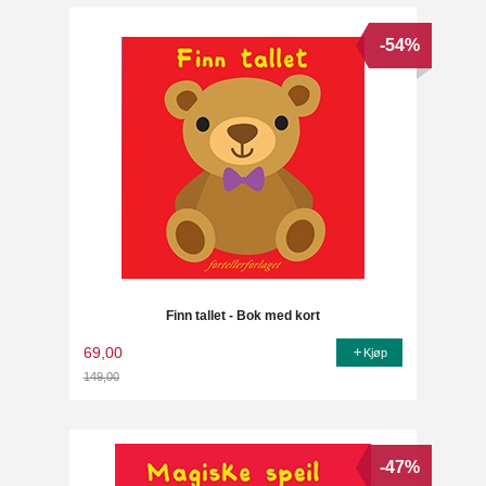
-54%
Finn tallet - Bok med kort
69,00
Kjøp
149,00
Rabatt
-47%