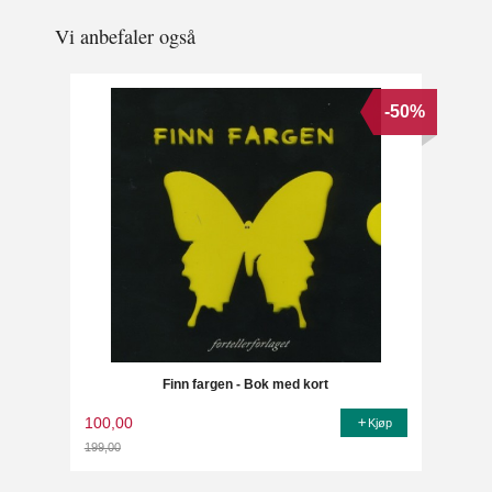
Vi anbefaler også
-50%
Finn fargen - Bok med kort
100,00
Kjøp
199,00
Rabatt