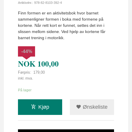
Artikkelnr.:
978-82-8103-392-4
Finn formen er en aktivitetsbok hvor barnet
sammenligner formen i boka med formene på
kortene. Når rett kort er funnet, settes det inn i
slissen mellom sidene. Ved hjelp av kortene får
barnet trening i motorikk.
-44%
NOK
100,00
Førpris:
179,00
Rabatt
inkl. mva.
På lager
Kjøp
Ønskeliste