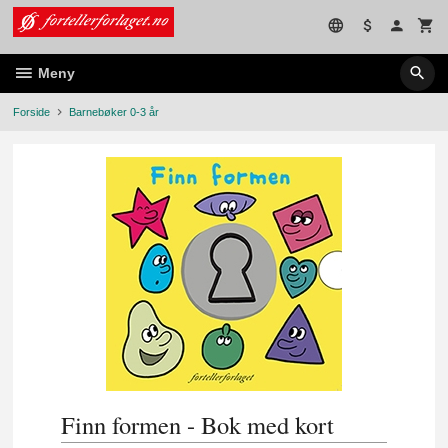
Gå
til
innholdet
Meny
Forside
Barnebøker 0-3 år
Finn formen - Bok med kort