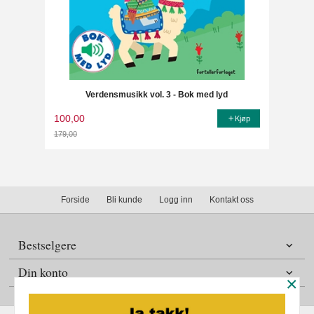
Verdensmusikk vol. 3 - Bok med lyd
100,00
Kjøp
179,00
Rabatt
Forside
Bli kunde
Logg inn
Kontakt oss
Bestselgere
Din konto
×