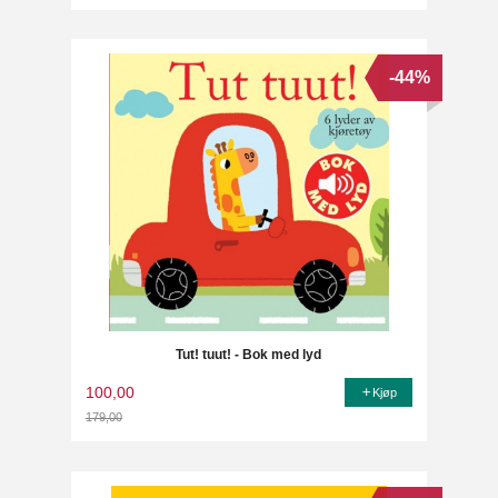
Rabatt
-44%
Tut! tuut! - Bok med lyd
100,00
Kjøp
179,00
Rabatt