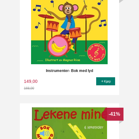
Instrumenter- Bok med lyd
149,00
Kjøp
169,00
Rabatt
-41%