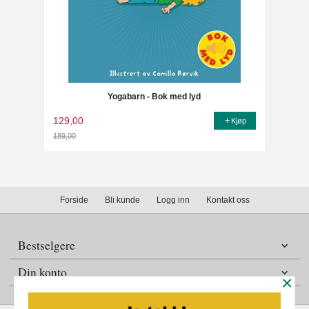
Yogabarn - Bok med lyd
129,00
Kjøp
189,00
Rabatt
Forside
Bli kunde
Logg inn
Kontakt oss
Bestselgere
Din konto
×