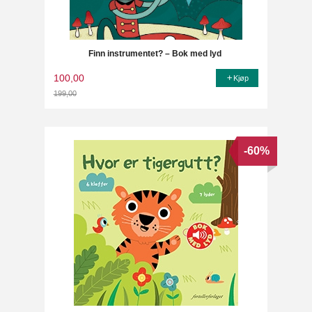
Finn instrumentet? – Bok med lyd
100,00
Kjøp
199,00
Rabatt
-60%