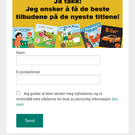
Frakt
Kjøpsbetingelser
Sikkerhet og personvern
Nyhetsbrev
Fortellerforlaget Eikremsvingen 31 6422 Molde Tlf.
907 31 992
-
Navn
Foretaksregisteret 883 957 652
Vår nettbutikk bruker cookies slik at
E-postadresse
du får en bedre kjøpsopplevelse og
vi kan yte deg bedre service. Vi
bruker cookies hovedsaklig til å
lagre innloggingsdetaljer og huske
Jeg godtar at dere sender meg nyhetsbrev, og er
hva du har puttet i handlekurven
innforstått med vilkårene for bruk av personlig informasjon
(les
din. Fortsett å bruke siden som
mer)
normalt om du godtar dette.
Les
mer
eller
endre innstillinger for
cookies.
Powered by
24Nettbutikk