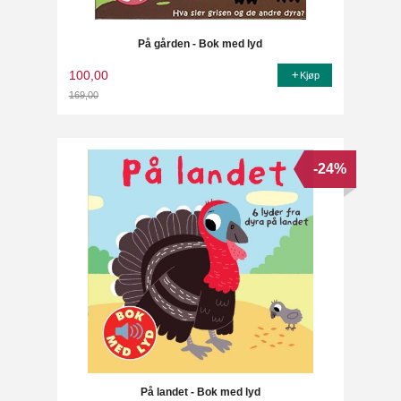
På gården - Bok med lyd
100,00
Kjøp
169,00
Rabatt
-24%
På landet - Bok med lyd