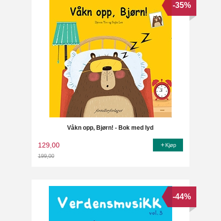
-35%
Våkn opp, Bjørn! - Bok med lyd
129,00
Kjøp
199,00
Rabatt
-44%