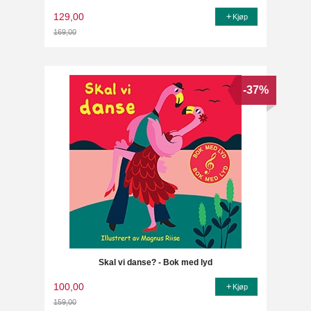
129,00
Kjøp
169,00
Rabatt
-37%
Skal vi danse? - Bok med lyd
100,00
Kjøp
159,00