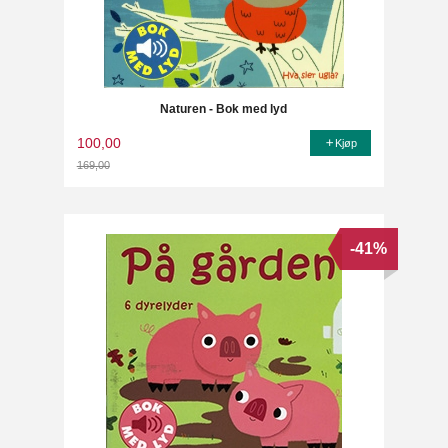
Naturen - Bok med lyd
100,00
Kjøp
169,00
Rabatt
-41%