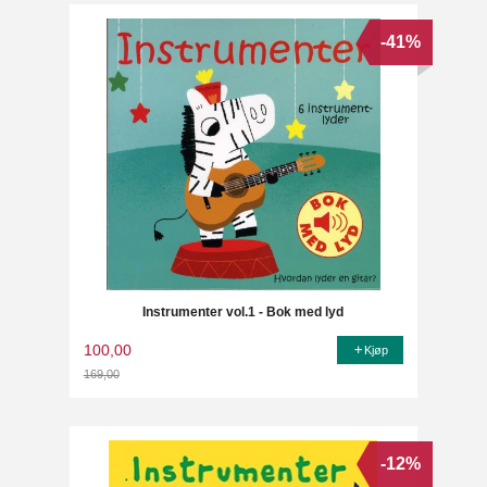
-41%
Instrumenter vol.1 - Bok med lyd
100,00
Kjøp
169,00
Rabatt
-12%