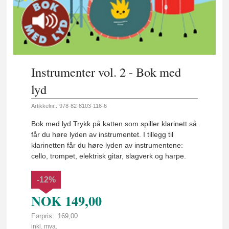
Instrumenter vol. 2 - Bok med
lyd
Artikkelnr.:
978-82-8103-116-6
Bok med lyd Trykk på katten som spiller klarinett så
får du høre lyden av instrumentet. I tillegg til
klarinetten får du høre lyden av instrumentene:
cello, trompet, elektrisk gitar, slagverk og harpe.
-12%
NOK
149,00
Førpris:
169,00
Rabatt
inkl. mva.