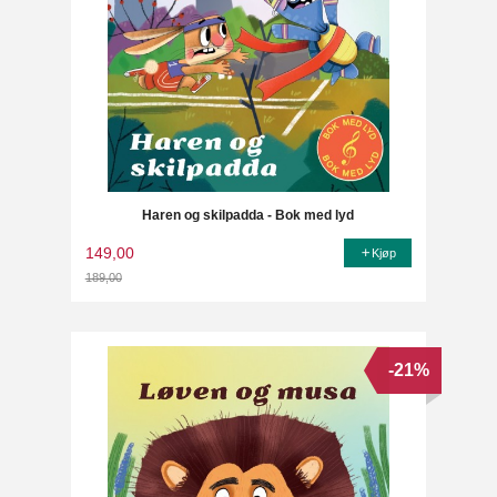
Haren og skilpadda - Bok med lyd
149,00
Kjøp
189,00
Rabatt
-21%