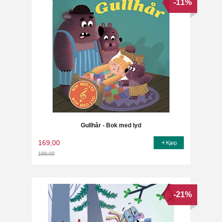
-11%
Gullhår - Bok med lyd
169,00
Kjøp
189,00
Rabatt
-21%