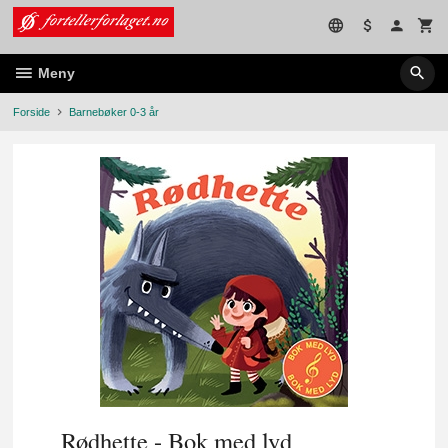
Gå
til
innholdet
Meny
Forside
Barnebøker 0-3 år
Rødhette - Bok med lyd