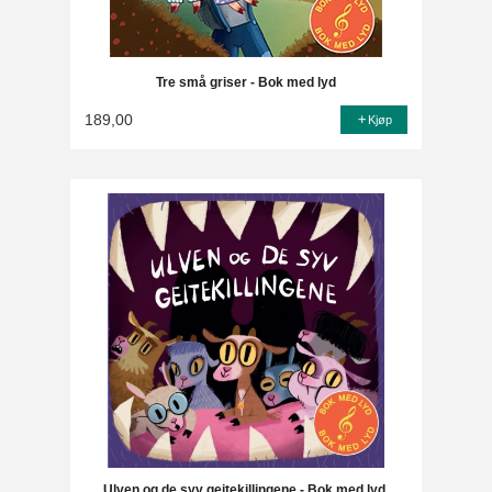
Tre små griser - Bok med lyd
189,00
Kjøp
Ulven og de syv geitekillingene - Bok med lyd