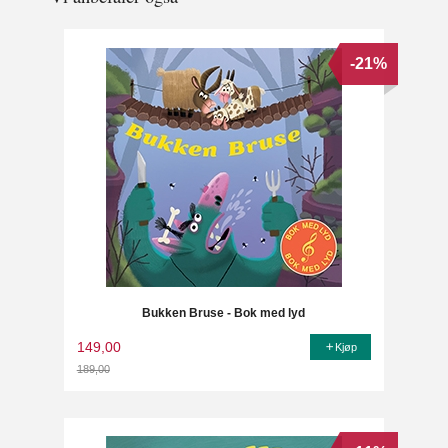
-21%
Bukken Bruse - Bok med lyd
149,00
Kjøp
189,00
Rabatt