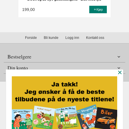
199,00
Kjøp
Forside
Bli kunde
Logg inn
Kontakt oss
Bestselgere
Din konto
×
Frakt
Kjøpsbetingelser
Sikkerhet og personvern
Nyhetsbrev