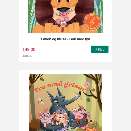
Løven og musa - Bok med lyd
149,00
Kjøp
189,00
Rabatt