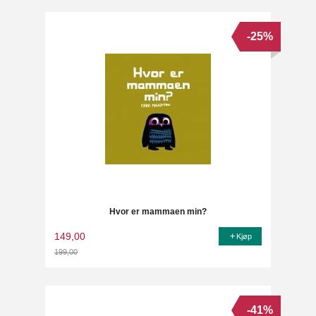
-25%
Hvor er mammaen min?
149,00
Kjøp
199,00
Rabatt
-41%