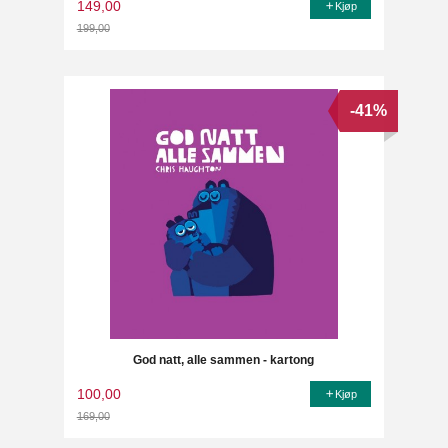
149,00
Kjøp
199,00
Rabatt
-41%
God natt, alle sammen - kartong
100,00
Kjøp
169,00
Rabatt