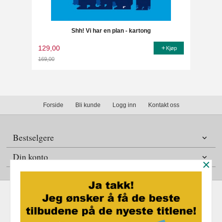
Shh! Vi har en plan - kartong
129,00
Kjøp
169,00
Rabatt
Forside
Bli kunde
Logg inn
Kontakt oss
Bestselgere
Din konto
×