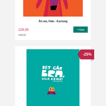
Åh nei, Fido - Kartong
129,00
Kjøp
169,00
Rabatt
-25%