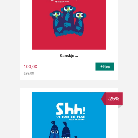
Kanskje ...
100,00
Kjøp
199,00
Rabatt
-25%