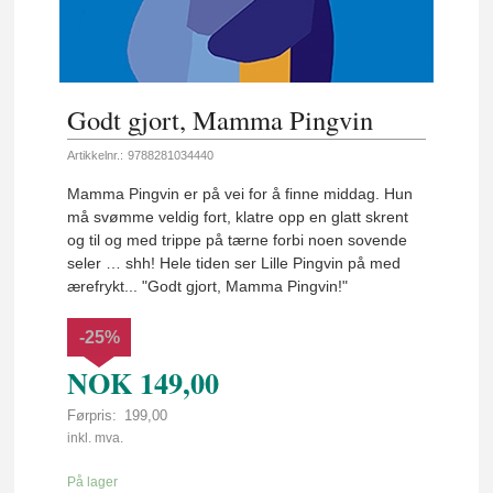
Godt gjort, Mamma Pingvin
Artikkelnr.:
9788281034440
Mamma Pingvin er på vei for å finne middag. Hun
må svømme veldig fort, klatre opp en glatt skrent
og til og med trippe på tærne forbi noen sovende
seler … shh! Hele tiden ser Lille Pingvin på med
ærefrykt... "Godt gjort, Mamma Pingvin!"
-25%
NOK
149,00
Førpris:
199,00
Rabatt
inkl. mva.
På lager