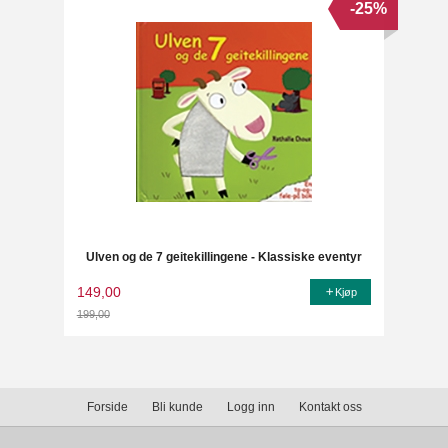
-25%
Ulven og de 7 geitekillingene - Klassiske eventyr
149,00
Kjøp
199,00
Rabatt
Forside
Bli kunde
Logg inn
Kontakt oss