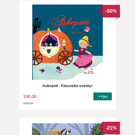
-50%
Askepott - Klassiske eventyr
100,00
Kjøp
199,00
Rabatt
-21%