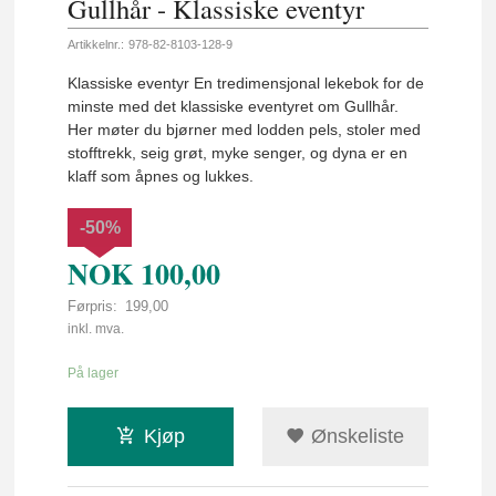
Gullhår - Klassiske eventyr
Artikkelnr.:
978-82-8103-128-9
Klassiske eventyr En tredimensjonal lekebok for de
minste med det klassiske eventyret om Gullhår.
Her møter du bjørner med lodden pels, stoler med
stofftrekk, seig grøt, myke senger, og dyna er en
klaff som åpnes og lukkes.
-50%
NOK
100,00
Førpris:
199,00
Rabatt
inkl. mva.
På lager
Kjøp
Ønskeliste