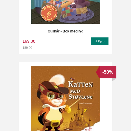
Gullhår - Bok med lyd
169,00
Kjøp
189,00
Rabatt
-50%