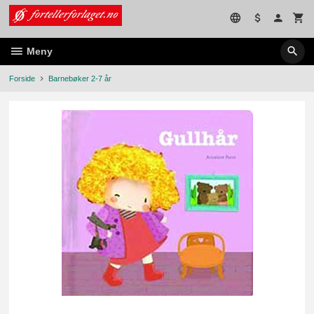
Gå
til
innholdet
Meny
Forside
Barnebøker 2-7 år