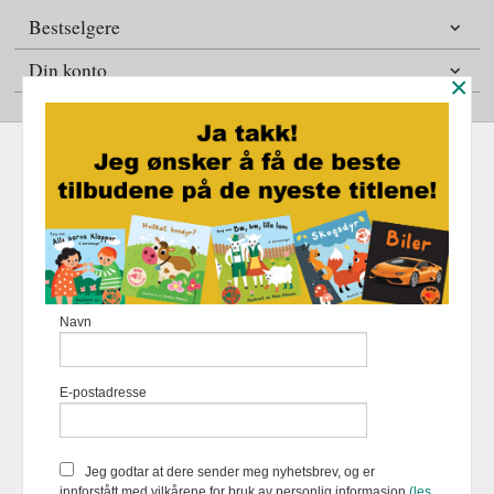
Bestselgere
Din konto
×
Frakt
Kjøpsbetingelser
Sikkerhet og personvern
Nyhetsbrev
Fortellerforlaget Eikremsvingen 31 6422 Molde Tlf.
907 31 992
-
Navn
Foretaksregisteret 883 957 652
Vår nettbutikk bruker cookies slik at
E-postadresse
du får en bedre kjøpsopplevelse og
vi kan yte deg bedre service. Vi
bruker cookies hovedsaklig til å
lagre innloggingsdetaljer og huske
Jeg godtar at dere sender meg nyhetsbrev, og er
hva du har puttet i handlekurven
innforstått med vilkårene for bruk av personlig informasjon
(les