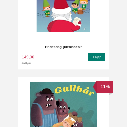
Er det deg, julenissen?
149,00
Kjøp
199,00
Rabatt
-11%