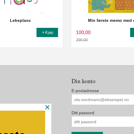
Lekeplass
Min første memo med 
100,00
Kjøp
299,00
Rabatt
Din konto
E-postadresse
×
Ditt passord