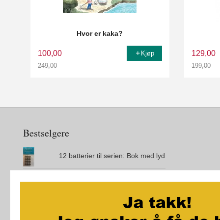
Hvor er kaka?
100,00
129,00
Kjøp
249,00
199,00
Rabatt
Rabatt
Bestselgere
12 batterier til serien: Bok med lyd
Den magiske øya
City Maze - London - Brettspill