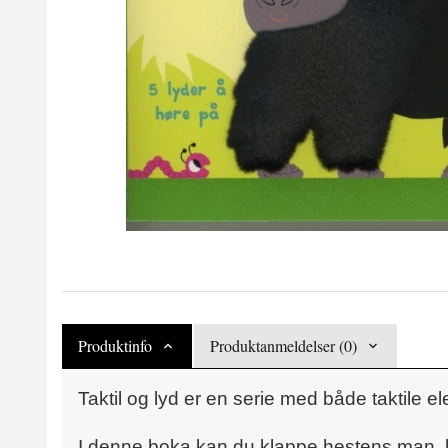
Produktinfo
Produktanmeldelser (0)
Taktil og lyd er en serie med både taktile e
I denne boka kan du klappe hestens man, kj