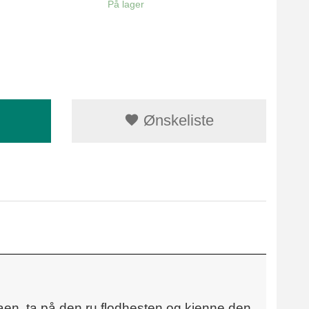
På lager
Ønskeliste
aen, ta på den ru flodhesten og kjenne den