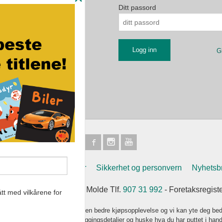
Ditt passord
G
Frakt
Kjøpsbetingelser
Sikkerhet og personvern
Nyhetsb
et Eikremsvingen 31 6422 Molde Tlf.
907 31 992
- Foretaksregist
tt med vilkårene for
k bruker cookies slik at du får en bedre kjøpsopplevelse og vi kan yte deg bed
s hovedsaklig til å lagre innloggingsdetaljer og huske hva du har puttet i han