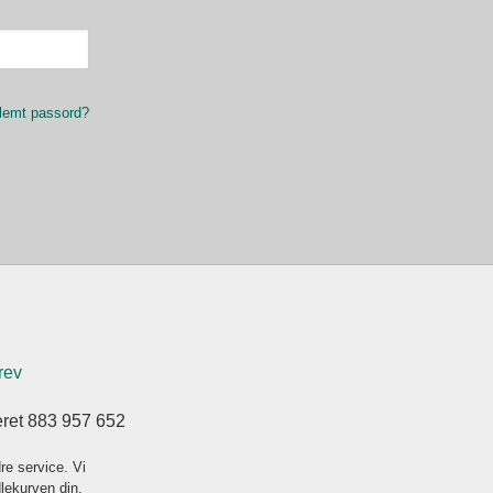
lemt passord?
rev
eret 883 957 652
re service. Vi
dlekurven din.