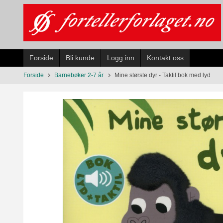
Gå
til
innholdet
Forside
Bli kunde
Logg inn
Kontakt oss
Forside
Barnebøker 2-7 år
Mine største dyr - Taktil bok med lyd