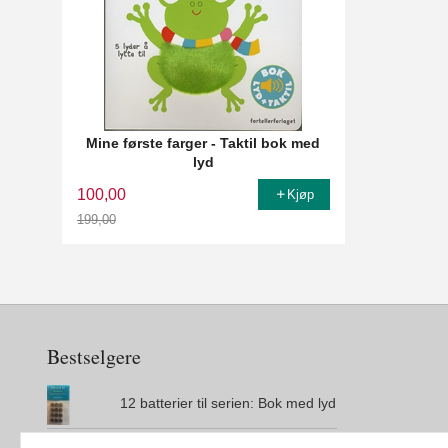
Mine første farger - Taktil bok med
lyd
100,00
Kjøp
199,00
Rabatt
Bestselgere
12 batterier til serien: Bok med lyd