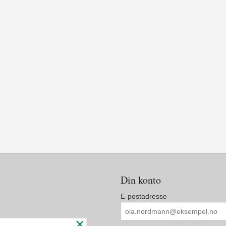
Din konto
E-postadresse
×