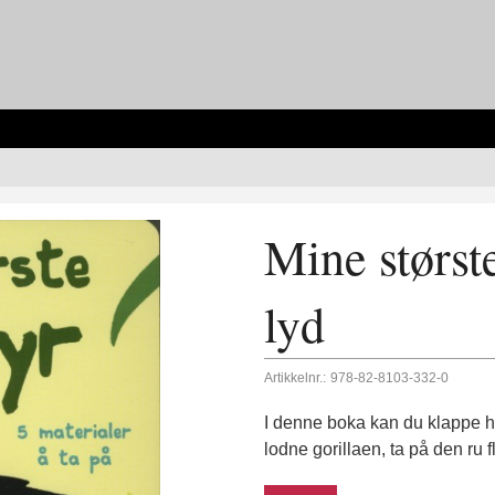
Mine størst
lyd
Artikkelnr.:
978-82-8103-332-0
I denne boka kan du klappe h
lodne gorillaen, ta på den ru 