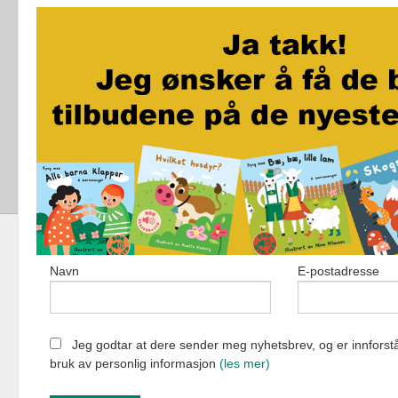
Den magiske øya
City Maze - London - Brettspill
Jo vil ikke bæsje på do
Akkurat som i kveld
Navn
E-postadresse
Fortellerforlag
Jeg godtar at dere sender meg nyhetsbrev, og er innforstå
bruk av personlig informasjon
(les mer)
Vår nettbutik
bruker cookie