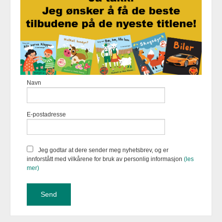
Frakt
Kjøpsbetingelser
Sikkerhet og personvern
Nyhetsbrev
Fortellerforlaget Eikremsvingen 31 6422 Molde Tlf.
907 31 992
-
Navn
Foretaksregisteret 883 957 652
Vår nettbutikk bruker cookies slik at
E-postadresse
du får en bedre kjøpsopplevelse og
vi kan yte deg bedre service. Vi
bruker cookies hovedsaklig til å
lagre innloggingsdetaljer og huske
Jeg godtar at dere sender meg nyhetsbrev, og er
hva du har puttet i handlekurven
innforstått med vilkårene for bruk av personlig informasjon
(les
din. Fortsett å bruke siden som
mer)
normalt om du godtar dette.
Les
mer
eller
endre innstillinger for
cookies.
Powered by
24Nettbutikk