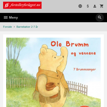
Gå
til
innholdet
Meny
Forside
Barnebøker 2-7 år