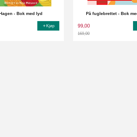
Hagen - Bok med lyd
På fuglebrettet - Bok me
99,00
Kjøp
169,00
Rabatt