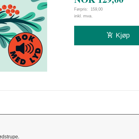
Førpris:
159,00
Rabatt
inkl. mva.
Kjøp
rødstrupe.