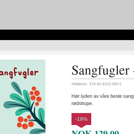
Sangfugler
Artikkelnr.:
978-82-8103-395-5
Hør lyden av våre beste sangfu
rødstrupe.
-19%
NOK
129,00