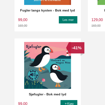
Fugler langs kysten - Bok med lyd
99,00
129,00
Les mer
169,00
169,00
Rabatt
Rabatt
-41%
Sjøfugler - Bok med lyd
99,00
Kjøp