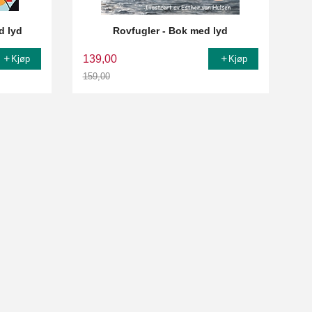
d lyd
Rovfugler - Bok med lyd
139,00
Kjøp
Kjøp
159,00
Rabatt