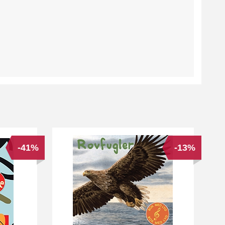
-41%
-13%