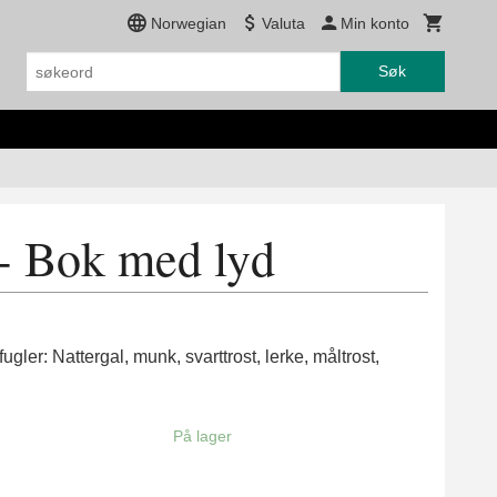
Norwegian
Valuta
Min konto
Søk
 - Bok med lyd
gler: Nattergal, munk, svarttrost, lerke, måltrost,
På lager