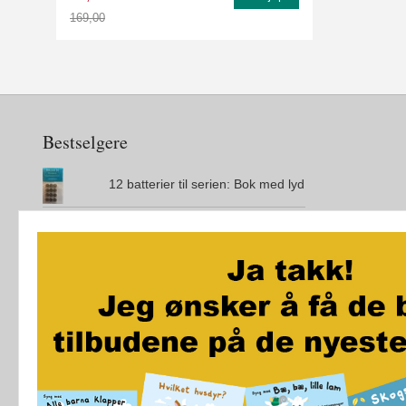
169,00
Rabatt
Bestselgere
12 batterier til serien: Bok med lyd
Den magiske øya
City Maze - London - Brettspill
Jo vil ikke bæsje på do
Akkurat som i kveld