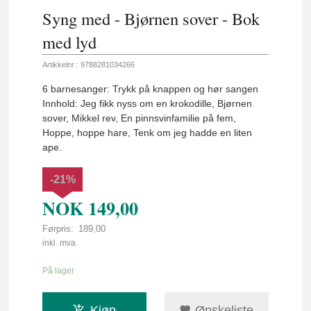
Syng med - Bjørnen sover - Bok
med lyd
Artikkelnr.:
9788281034266
6 barnesanger: Trykk på knappen og hør sangen
Innhold: Jeg fikk nyss om en krokodille, Bjørnen
sover, Mikkel rev, En pinnsvinfamilie på fem,
Hoppe, hoppe hare, Tenk om jeg hadde en liten
ape.
-21%
NOK
149,00
Førpris:
189,00
Rabatt
inkl. mva.
På lager
Kjøp
Ønskeliste