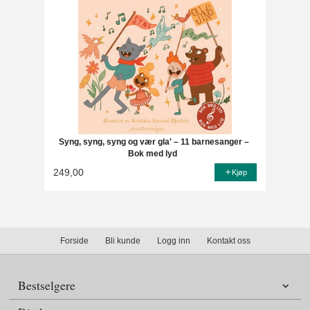
Syng, syng, syng og vær gla' – 11 barnesanger –
Bok med lyd
249,00
Kjøp
Forside
Bli kunde
Logg inn
Kontakt oss
Bestselgere