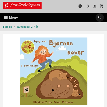
Gå
til
innholdet
Meny
Forside
Barnebøker 2-7 år