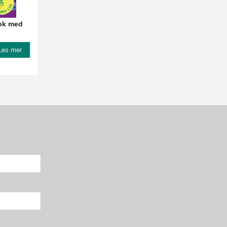
ok med
Les mer