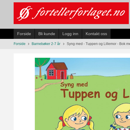
Gå
til
innholdet
Forside
Bli kunde
Logg inn
Kontakt oss
Forside
Barnebøker 2-7 år
Syng med - Tuppen og Lillemor - Bok m