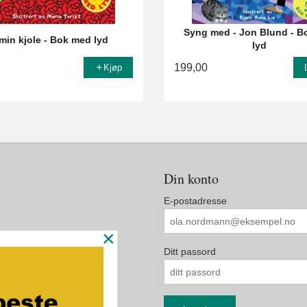
Syng med - Jon Blund - B
min kjole - Bok med lyd
lyd
199,00
Kjøp
Din konto
E-postadresse
×
Ditt passord