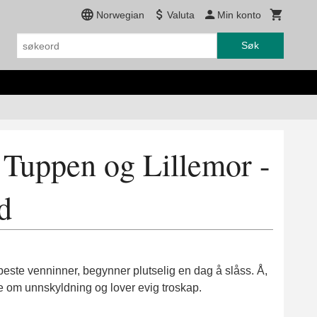
Norwegian
Valuta
Min konto
Søk
 Tuppen og Lillemor -
d
este venninner, begynner plutselig en dag å slåss. Å,
e om unnskyldning og lover evig troskap.