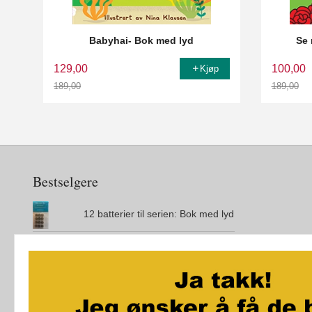
Babyhai- Bok med lyd
Se 
129,00
100,00
Kjøp
189,00
189,00
Rabatt
Rabatt
Bestselgere
12 batterier til serien: Bok med lyd
Den magiske øya
City Maze - London - Brettspill