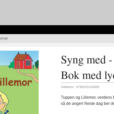
ed lyd
Syng med -
Bok med ly
Artikkelnr.:
9788281034969
Tuppen og Lillemor, verdens b
så de anger! Neste dag ber d