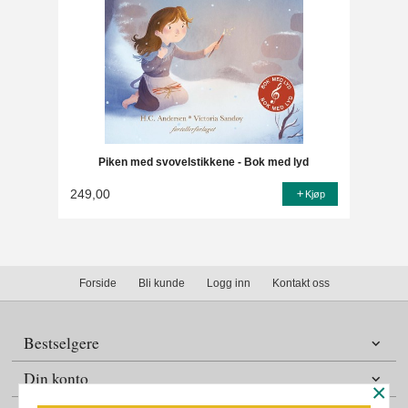
Piken med svovelstikkene - Bok med lyd
249,00
Kjøp
Forside
Bli kunde
Logg inn
Kontakt oss
Bestselgere
Din konto
×