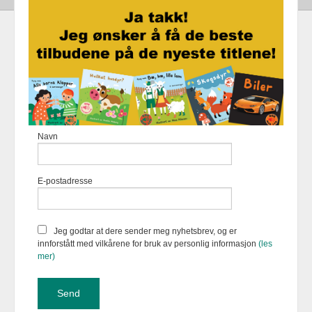
Frakt
Kjøpsbetingelser
Sikkerhet og personvern
Nyhetsbrev
Fortellerforlaget Eikremsvingen 31 6422 Molde Tlf.
907 31 992
-
Navn
Foretaksregisteret 883 957 652
Vår nettbutikk bruker cookies slik at
E-postadresse
du får en bedre kjøpsopplevelse og
vi kan yte deg bedre service. Vi
bruker cookies hovedsaklig til å
lagre innloggingsdetaljer og huske
Jeg godtar at dere sender meg nyhetsbrev, og er
hva du har puttet i handlekurven
innforstått med vilkårene for bruk av personlig informasjon
(les
din. Fortsett å bruke siden som
mer)
normalt om du godtar dette.
Les
mer
eller
endre innstillinger for
cookies.