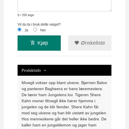
0
/ 255 tegn
Vil du ta i bruk dette valget?
Ja
Nei
Kjøp
Ønskeliste
Produktinfo
Mowgli vokser opp blant ulvene. Bjørnen Baloo
og panteren Bagheera er hans læremestere.
De lærer ham Jungelens lov. Tigeren Shere
Kahn mener Mowgli ikke hører hjemme i
jungelen og de blir fiender. Shere Kahn får
med seg ulvene og han blir utstøtt av jungelen.
Hos menneskene går det heller ikke bedre. De
kaller ham en jungeldemon og jager ham