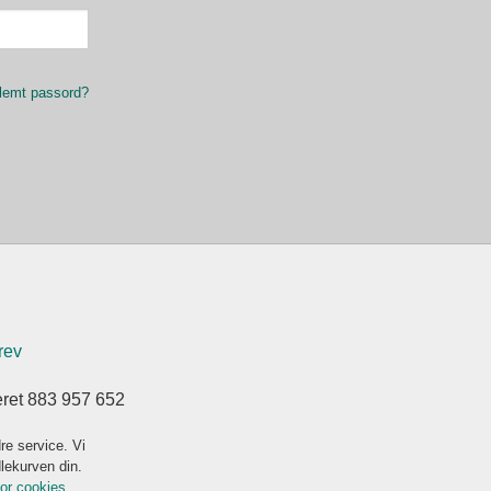
lemt passord?
rev
eret 883 957 652
re service. Vi
dlekurven din.
for cookies.