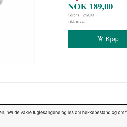
NOK
189,00
Førpris:
249,00
Rabatt
inkl. mva.
Kjøp
lsen, hør de vakre fuglesangene og les om hekkebestand og om fug