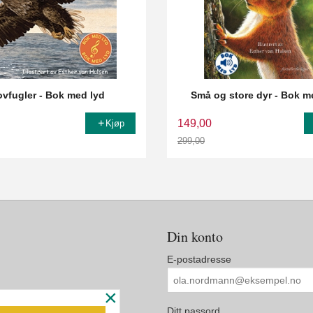
vfugler - Bok med lyd
Små og store dyr - Bok m
149,00
Kjøp
299,00
Rabatt
Din konto
E-postadresse
×
Ditt passord