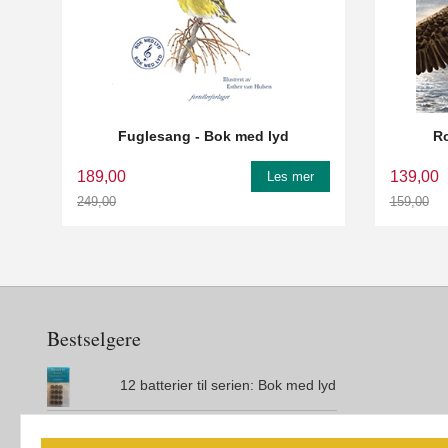
Fuglesang - Bok med lyd
Ro
189,00
139,00
Les mer
249,00
159,00
Rabatt
Rabatt
Bestselgere
12 batterier til serien: Bok med lyd
Den magiske øya