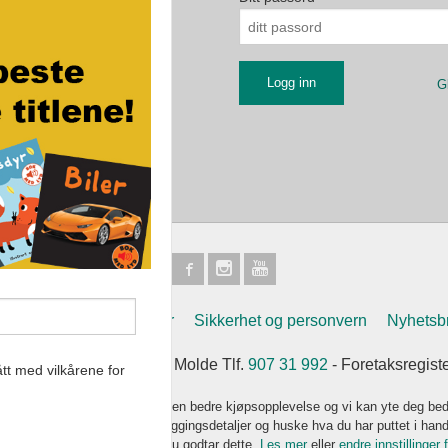
G
Frakt
Kjøpsbetingelser
Sikkerhet og personvern
Nyhetsb
et Eikremsvingen 31 6422 Molde Tlf.
907 31 992
- Foretaksregist
tt med vilkårene for
k bruker cookies slik at du får en bedre kjøpsopplevelse og vi kan yte deg bed
s hovedsaklig til å lagre innloggingsdetaljer og huske hva du har puttet i han
 bruke siden som normalt om du godtar dette.
Les mer
eller
endre innstillinger 