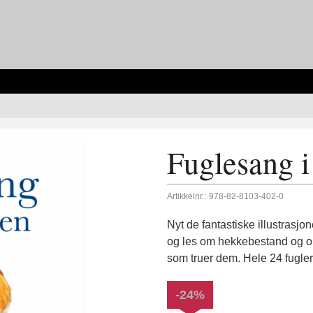
Fuglesang i
Artikkelnr.:
978-82-8103-402-0
Nyt de fantastiske illustrasj
og les om hekkebestand og om 
som truer dem. Hele 24 fugler 
-24%