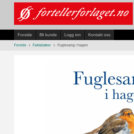
Gå
til
innholdet
Forside
Bli kunde
Logg inn
Kontakt oss
Forside
Faktabøker
Fuglesang i hagen