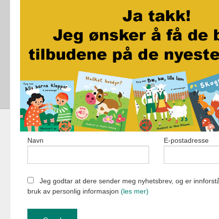
City Maze - London - Brettspill
Jo vil ikke bæsje på do
Akkurat som i kveld
Navn
E-postadresse
Fortellerforlag
Jeg godtar at dere sender meg nyhetsbrev, og er innforstå
bruk av personlig informasjon
(les mer)
Vår nettbutik
bruker cookie
Fortsett å