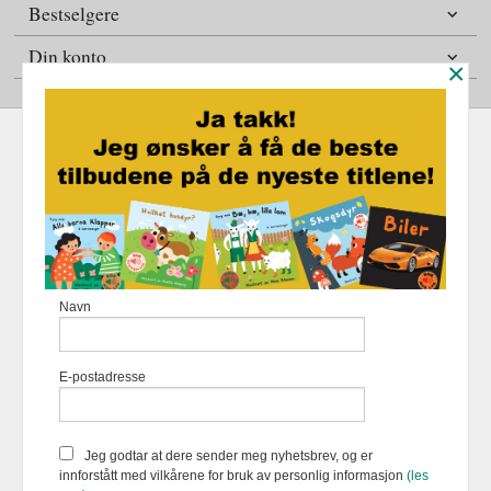
Bestselgere
Din konto
×
Frakt
Kjøpsbetingelser
Sikkerhet og personvern
Nyhetsbrev
Fortellerforlaget Eikremsvingen 31 6422 Molde Tlf.
907 31 992
-
Navn
Foretaksregisteret 883 957 652
Vår nettbutikk bruker cookies slik at
E-postadresse
du får en bedre kjøpsopplevelse og
vi kan yte deg bedre service. Vi
bruker cookies hovedsaklig til å
lagre innloggingsdetaljer og huske
Jeg godtar at dere sender meg nyhetsbrev, og er
hva du har puttet i handlekurven
innforstått med vilkårene for bruk av personlig informasjon
(les
din. Fortsett å bruke siden som