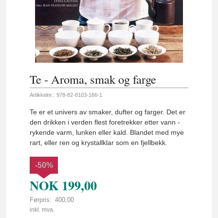
Te - Aroma, smak og farge
Artikkelnr.:
978-82-8103-166-1
Te er et univers av smaker, dufter og farger. Det er
den drikken i verden flest foretrekker etter vann -
rykende varm, lunken eller kald. Blandet med mye
rart, eller ren og krystallklar som en fjellbekk.
-50%
NOK
199,00
Førpris:
400,00
Rabatt
inkl. mva.