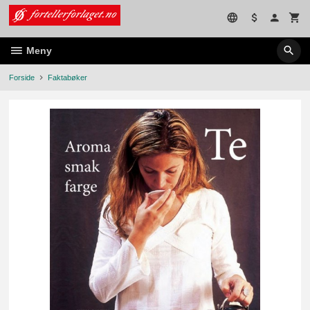
Gå
til
innholdet
Meny
Forside
Faktabøker