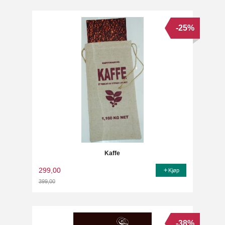
-25%
Kaffe
299,00
Kjøp
399,00
Rabatt
-38%