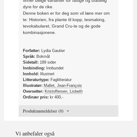
finner billige varianter for fattige og ufattelig
dyre for de rike.
Denne boken er for deg som vil lære mer om
te: Historien, fra plante til kopp, tesmaking,
tevokabularet, Grand Cru-te og de gode
kombinasjonene.
Forfatter:
Lydia Gautier
Språk:
Bokmål
Sidetall:
189 sider
Innbinding:
Innbundet
Innhold:
Illustrert
Litteraturtype:
Faglitteratur
Illustratør:
Mallet, Jean-François
Oversetter:
Kristoffersen, Lisbeth
Ordinær pris:
kr 400,-
Produktanmeldelser (0)
Vi anbefaler også