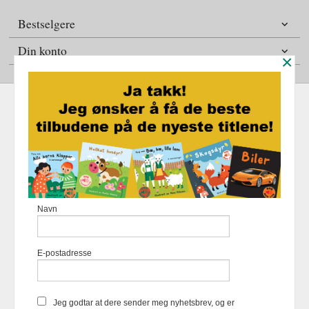
Bestselgere
Din konto
×
Frakt
Kjøpsbetingelser
Sikkerhet og personvern
Nyhetsbrev
Fortellerforlaget Eikremsvingen 31 6422 Molde Tlf.
907 31 992
-
Navn
Foretaksregisteret 883 957 652
Vår nettbutikk bruker cookies slik at
E-postadresse
du får en bedre kjøpsopplevelse og
vi kan yte deg bedre service. Vi
bruker cookies hovedsaklig til å
lagre innloggingsdetaljer og huske
Jeg godtar at dere sender meg nyhetsbrev, og er
hva du har puttet i handlekurven