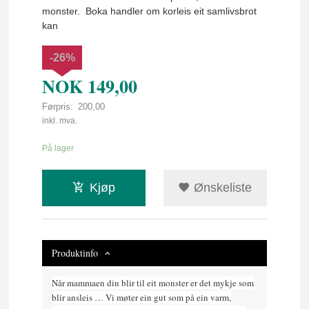
monster. Boka handler om korleis eit samlivsbrot
kan
-26%
NOK
149,00
Førpris:
200,00
Rabatt
inkl. mva.
På lager
Kjøp
Ønskeliste
Produktinfo
Når mammaen din blir til eit monster er det mykje som
blir ansleis … Vi møter ein gut som på ein varm,