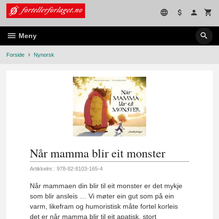
Gå
til
innholdet
Meny
Forside
Nynorsk
Når mamma blir eit monster
Artikkelnr.:
978-82-8103-165-4
Når mammaen din blir til eit monster er det mykje
som blir ansleis … Vi møter ein gut som på ein
varm, likefram og humoristisk måte fortel korleis
det er når mamma blir til eit apatisk, stort