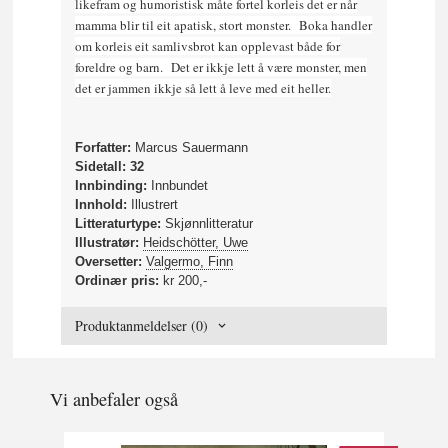
likefram og humoristisk måte fortel korleis det er når
mamma blir til eit apatisk, stort monster. Boka handler
om korleis eit samlivsbrot kan opplevast både for
foreldre og barn. Det er ikkje lett å være monster, men
det er jammen ikkje så lett å leve med eit heller.
Forfatter:
Marcus Sauermann
Sidetall: 32
Innbinding:
Innbundet
Innhold:
Illustrert
Litteraturtype:
Skjønnlitteratur
Illustratør:
Heidschötter, Uwe
Oversetter:
Valgermo, Finn
Ordinær pris:
kr 200,-
Produktanmeldelser (0)
Vi anbefaler også