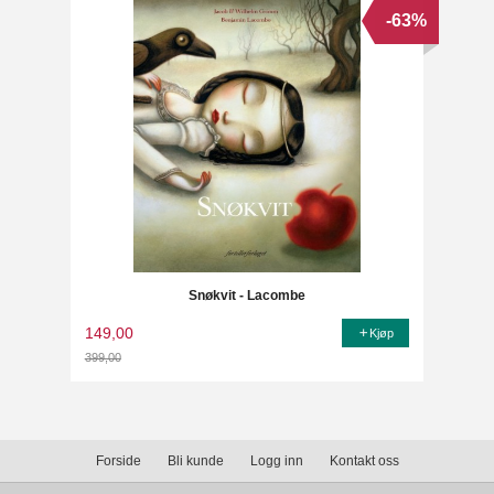
-63%
Snøkvit - Lacombe
149,00
Kjøp
399,00
Rabatt
Forside
Bli kunde
Logg inn
Kontakt oss