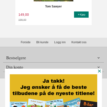
Tom Sawyer
149,00
Kjøp
199,00
Rabatt
Forside
Bli kunde
Logg inn
Kontakt oss
Bestselgere
Din konto
×
Frakt
Kjøpsbetingelser
Sikkerhet og personvern