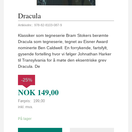
Dracula
Artikkelnr.:
978-82-8103-087-9
Klassiker som tegneserie Bram Stokers berømte
Dracula som tegneserie, tegnet av Eisner Award
nominerte Ben Caldwell. En forrykende, fartsfylt,
gysende fortelling hvor vi følger Johnathan Harker
til Transylvania for å møte den eksentriske grev
Dracula. De
-25%
NOK
149,00
Førpris:
199,00
Rabatt
inkl. mva.
På lager