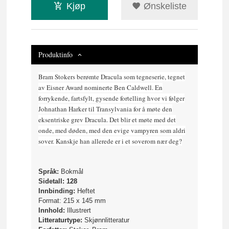
Kjøp
Ønskeliste
Produktinfo
Bram Stokers berømte Dracula som tegneserie, tegnet
av Eisner Award nominerte Ben Caldwell. En
forrykende, fartsfylt, gysende fortelling hvor vi følger
Johnathan Harker til Transylvania for å møte den
eksentriske grev Dracula. Det blir et møte med det
onde, med døden, med den evige vampyren som aldri
sover. Kanskje han allerede er i et soverom nær deg?
Språk:
Bokmål
Sidetall: 128
Innbinding:
Heftet
Format: 215 x 145 mm
Innhold:
Illustrert
Litteraturtype:
Skjønnlitteratur