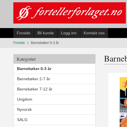
Gå
til
innholdet
Forside
Bli kunde
Logg inn
Kontakt oss
Forside
Barnebøker 0-3 år
Barneb
Kategorier
Barnebøker 0-3 år
Barnebøker 2-7 år
Barnebøker 7-12 år
Ungdom
Nynorsk
SALG