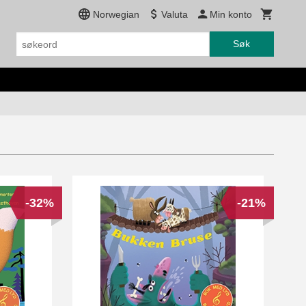
Norwegian
Valuta
Min konto
Søk
-32%
-21%