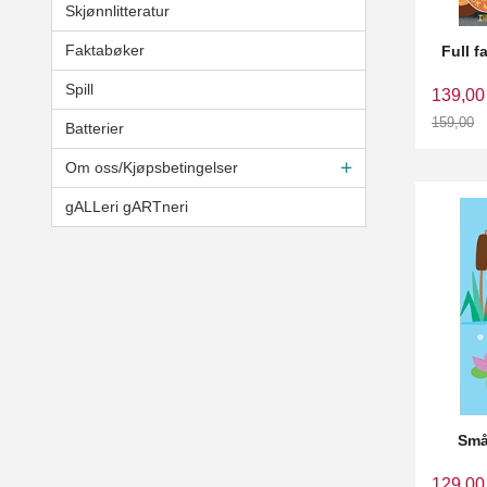
Skjønnlitteratur
Faktabøker
Full f
Spill
139,00
159,00
Batterier
Rabatt
Om oss/Kjøpsbetingelser
gALLeri gARTneri
Små
129,00