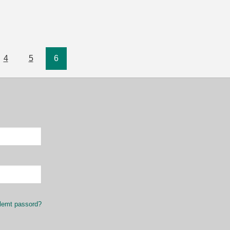
4
5
6
lemt passord?