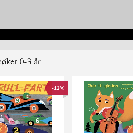
øker 0-3 år
-13%