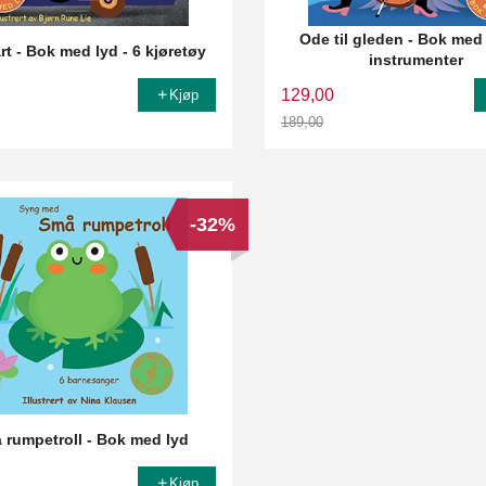
Ode til gleden - Bok med 
art - Bok med lyd - 6 kjøretøy
instrumenter
129,00
Kjøp
189,00
Rabatt
-32%
 rumpetroll - Bok med lyd
Kjøp