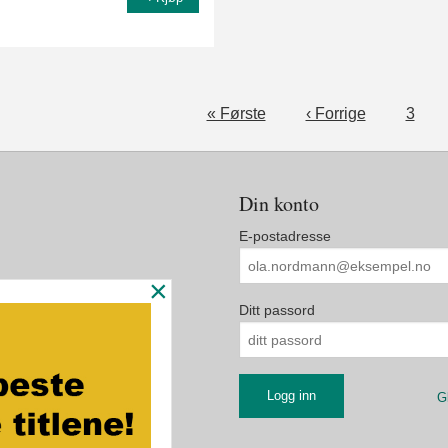
« Første
‹ Forrige
3
Din konto
E-postadresse
×
Ditt passord
G