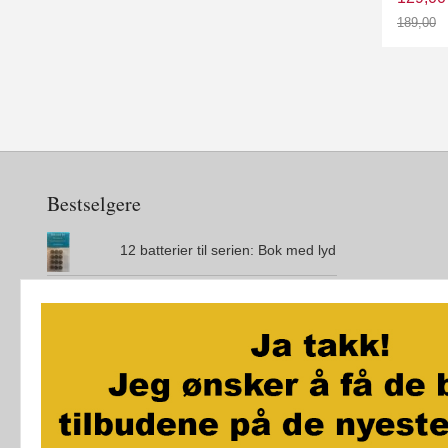
189,00
Rabatt
Bestselgere
12 batterier til serien: Bok med lyd
Den magiske øya
City Maze - London - Brettspill
Jo vil ikke bæsje på do