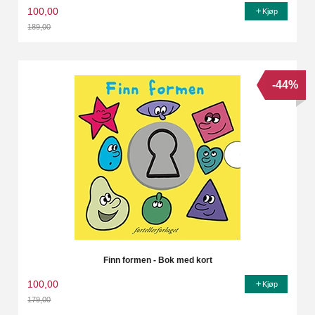
100,00
Kjøp
189,00
Rabatt
-44%
Finn formen - Bok med kort
100,00
Kjøp
179,00
Rabatt