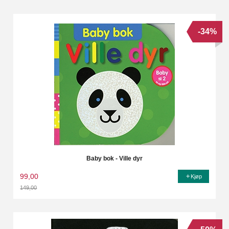
-34%
Baby bok - Ville dyr
99,00
Kjøp
149,00
Rabatt