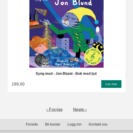
Syng med - Jon Blund - Bok med lyd
199,00
Les mer
‹ Forrige
Neste ›
Forside
Bli kunde
Logg inn
Kontakt oss