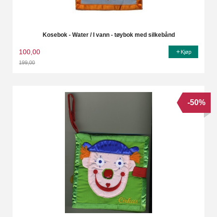
Kosebok - Water / I vann - tøybok med silkebånd
100,00
Kjøp
199,00
Rabatt
-50%