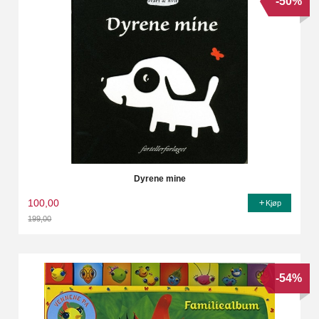
-50%
Dyrene mine
100,00
Kjøp
199,00
Rabatt
-54%