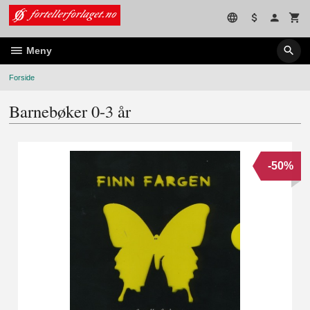
Gå
til
innholdet
Meny
Forside
Barnebøker 0-3 år
-50%