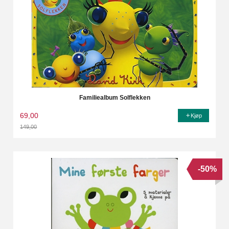
Familiealbum Solflekken
69,00
Kjøp
149,00
Rabatt
-50%