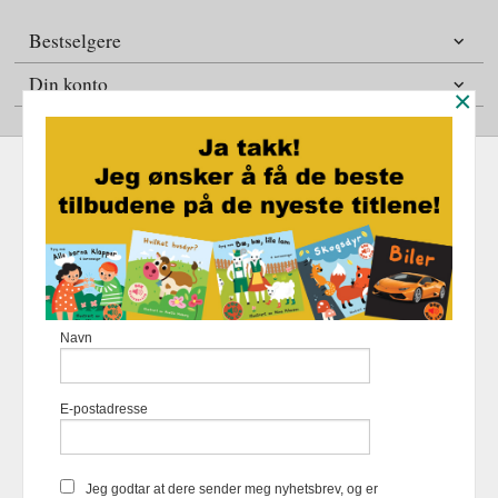
Bestselgere
Din konto
×
Frakt
Kjøpsbetingelser
Sikkerhet og personvern
Nyhetsbrev
Fortellerforlaget Eikremsvingen 31 6422 Molde Tlf.
907 31 992
-
Navn
Foretaksregisteret 883 957 652
Vår nettbutikk bruker cookies slik at
E-postadresse
du får en bedre kjøpsopplevelse og
vi kan yte deg bedre service. Vi
bruker cookies hovedsaklig til å
lagre innloggingsdetaljer og huske
Jeg godtar at dere sender meg nyhetsbrev, og er