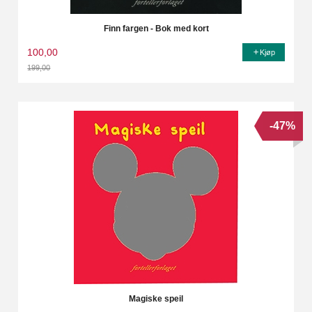
Finn fargen - Bok med kort
100,00
Kjøp
199,00
Rabatt
-47%
Magiske speil