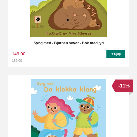
Syng med - Bjørnen sover - Bok med lyd
149,00
Kjøp
189,00
Rabatt
-11%