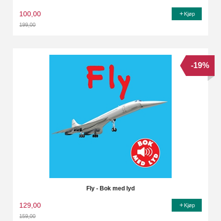
100,00
Kjøp
199,00
Rabatt
-19%
Fly - Bok med lyd
129,00
Kjøp
159,00