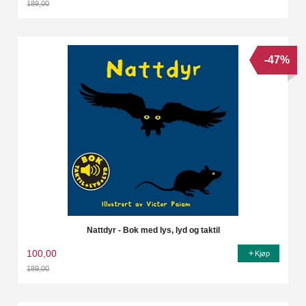
189,00
Rabatt
-47%
Nattdyr - Bok med lys, lyd og taktil
100,00
Kjøp
189,00
Rabatt