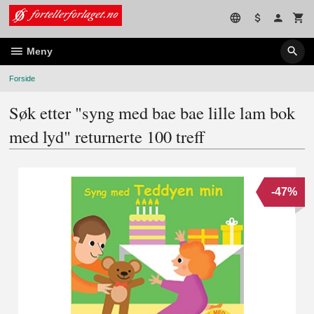
Gå
til
innholdet
Meny
Forside
Søk etter "syng med bae bae lille lam bok
med lyd" returnerte 100 treff
-47%