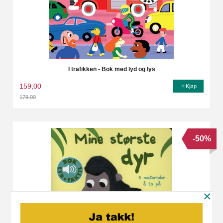
I trafikken - Bok med lyd og lys
159,00
Kjøp
179,00
Rabatt
-50%
×