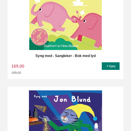
Syng med - Sangleker - Bok med lyd
169,00
Kjøp
189,00
Rabatt