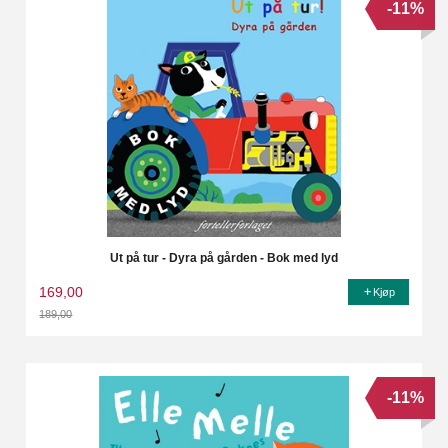
-11%
Ut på tur - Dyra på gården - Bok med lyd
169,00
Kjøp
189,00
Rabatt
-11%