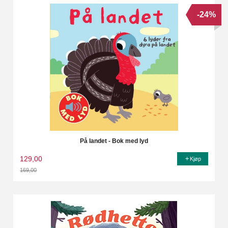
-24%
På landet - Bok med lyd
129,00
Kjøp
169,00
Rabatt