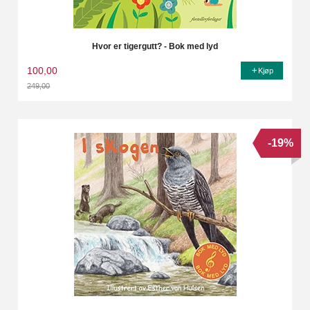
Hvor er tigergutt? - Bok med lyd
100,00
Kjøp
249,00
Rabatt
-19%