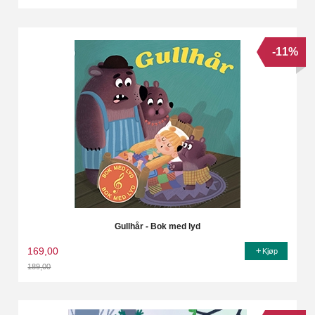
Rabatt
-11%
Gullhår - Bok med lyd
169,00
Kjøp
189,00
Rabatt