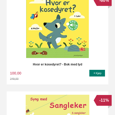
-60%
Hvor er kosedyret? - Bok med lyd
100,00
Kjøp
249,00
Rabatt
-11%