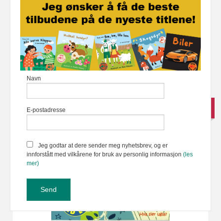
Mine største dyr - Taktil bok med lyd
100,00
Kjøp
199,00
Rabatt
Navn
-41%
E-postadresse
Jeg godtar at dere sender meg nyhetsbrev, og er
innforstått med vilkårene for bruk av personlig informasjon
(les
mer)