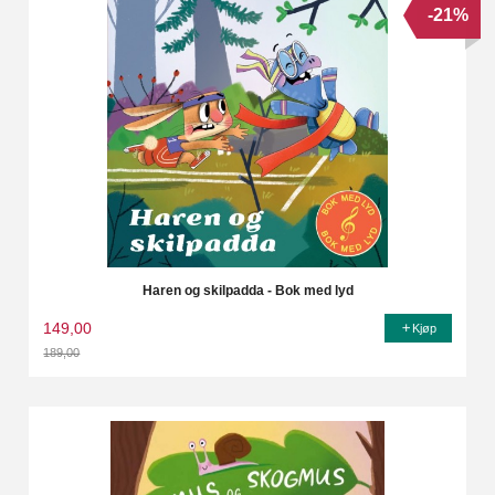
-21%
Haren og skilpadda - Bok med lyd
149,00
Kjøp
189,00
Rabatt