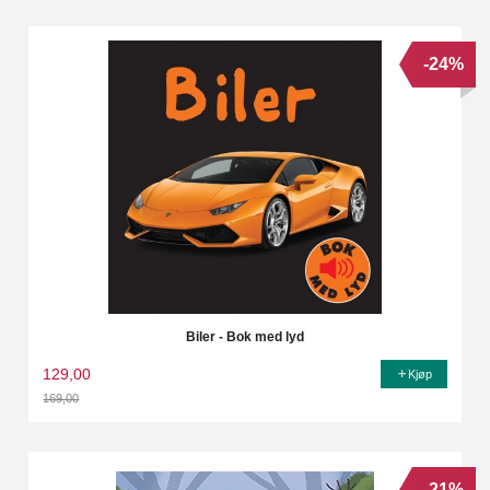
-24%
Biler - Bok med lyd
129,00
Kjøp
169,00
Rabatt
-21%