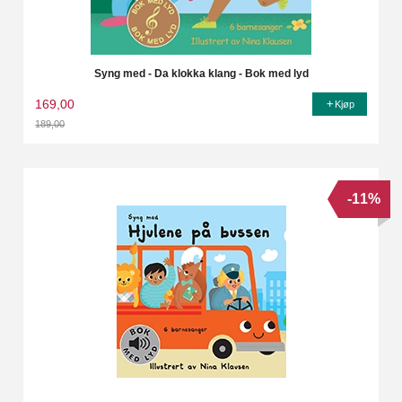
Syng med - Da klokka klang - Bok med lyd
169,00
Kjøp
189,00
Rabatt
-11%