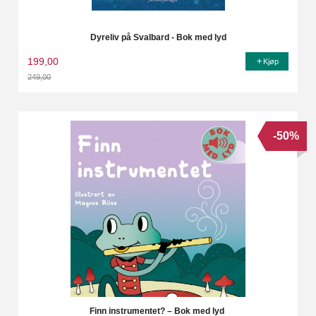
Dyreliv på Svalbard - Bok med lyd
199,00
Kjøp
249,00
Rabatt
-50%
Finn instrumentet? – Bok med lyd