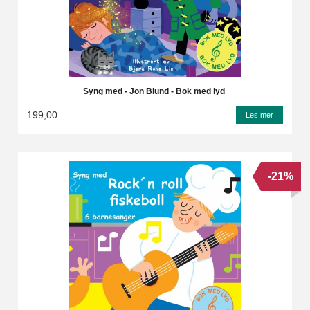
Syng med - Jon Blund - Bok med lyd
199,00
Les mer
-21%